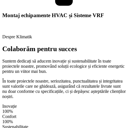
Montaj echipamente HVAC și Sisteme VRF
VEZI DETALII
Despre Klimatik
Colaborăm pentru succes
Suntem dedicați să aducem inovație și sustenabilitate în toate
proiectele noastre, promovând soluții ecologice și eficiente energetic
pentru un viitor mai bun.
În toate proiectele noastre, seriozitatea, punctualitatea și integritatea
sunt valorile care ne ghidează, asigurând că rezultatele livrate sunt
nu doar conforme cu specificațiile, ci și depășesc așteptările clienților
noștri.
Inovație
100%
Confort
100%
Sustenabilitate