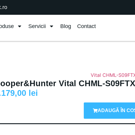
.ro
oduse
Servicii
Blog
Contact
ooper&Hunter Vital CHML-S09FTX
.179,00
lei
ADAUGĂ ÎN CO