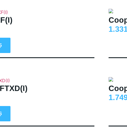
F(I)
Coop
1.33
Ș
FTXD(I)
Coop
1.74
Ș