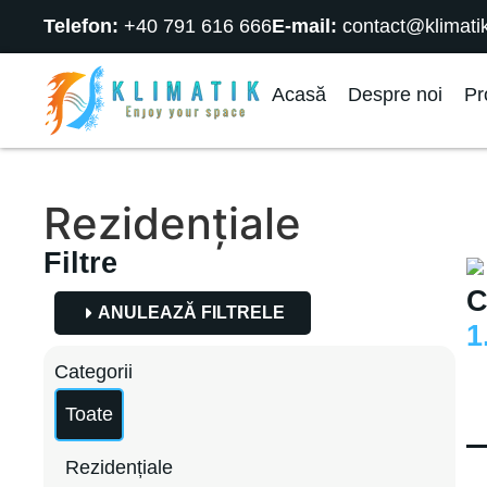
Telefon:
+40 791 616 666
E-mail:
contact@klimatik
Acasă
Despre noi
Pr
Rezidențiale
Filtre
C
ANULEAZĂ FILTRELE
1
Categorii
Toate
Rezidențiale