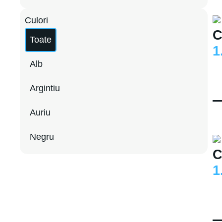
Culori
C
Toate
1
Alb
Argintiu
Auriu
Negru
C
1