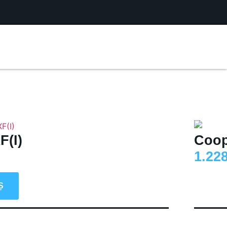
F(I)
Coop
1.22
Ș