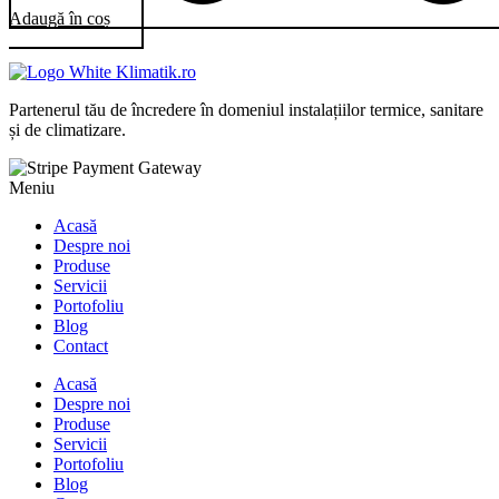
Adaugă în coș
Partenerul tău de încredere în domeniul instalațiilor termice, sanitare
și de climatizare.
Meniu
Acasă
Despre noi
Produse
Servicii
Portofoliu
Blog
Contact
Acasă
Despre noi
Produse
Servicii
Portofoliu
Blog