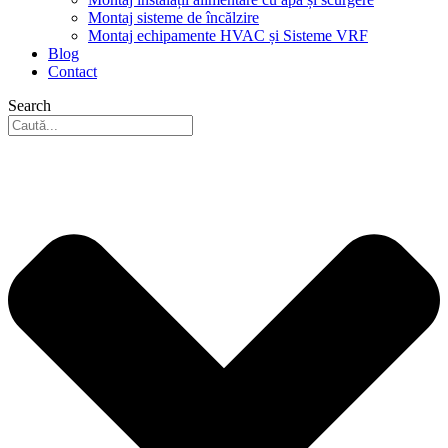
Montaj sisteme de încălzire
Montaj echipamente HVAC și Sisteme VRF
Blog
Contact
Search