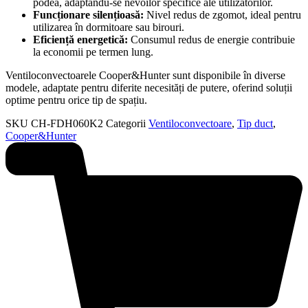
podea, adaptându-se nevoilor specifice ale utilizatorilor.
Funcționare silențioasă:
Nivel redus de zgomot, ideal pentru
utilizarea în dormitoare sau birouri.
Eficiență energetică:
Consumul redus de energie contribuie
la economii pe termen lung.
Ventiloconvectoarele Cooper&Hunter sunt disponibile în diverse
modele, adaptate pentru diferite necesități de putere, oferind soluții
optime pentru orice tip de spațiu.
SKU
CH-FDH060K2
Categorii
Ventiloconvectoare
,
Tip duct
,
Cooper&Hunter