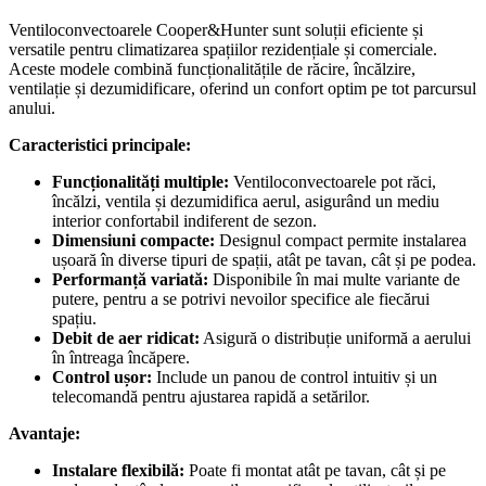
Ventiloconvectoarele Cooper&Hunter sunt soluții eficiente și
versatile pentru climatizarea spațiilor rezidențiale și comerciale.
Aceste modele combină funcționalitățile de răcire, încălzire,
ventilație și dezumidificare, oferind un confort optim pe tot parcursul
anului.
Caracteristici principale:
Funcționalități multiple:
Ventiloconvectoarele pot răci,
încălzi, ventila și dezumidifica aerul, asigurând un mediu
interior confortabil indiferent de sezon.
Dimensiuni compacte:
Designul compact permite instalarea
ușoară în diverse tipuri de spații, atât pe tavan, cât și pe podea.
Performanță variată:
Disponibile în mai multe variante de
putere, pentru a se potrivi nevoilor specifice ale fiecărui
spațiu.
Debit de aer ridicat:
Asigură o distribuție uniformă a aerului
în întreaga încăpere.
Control ușor:
Include un panou de control intuitiv și un
telecomandă pentru ajustarea rapidă a setărilor.
Avantaje:
Instalare flexibilă:
Poate fi montat atât pe tavan, cât și pe