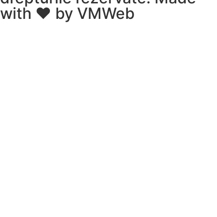
with ❤️ by
VMWeb