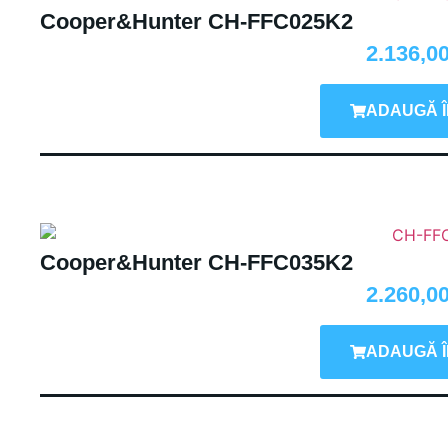
Cooper&Hunter CH-FFC025K2
2.136,0
ADAUGĂ Î
Cooper&Hunter CH-FFC035K2
2.260,0
ADAUGĂ Î