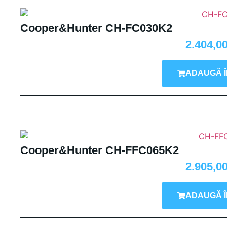
Cooper&Hunter CH-FC030K2
2.404,0
ADAUGĂ Î
Cooper&Hunter CH-FFC065K2
2.905,0
ADAUGĂ Î