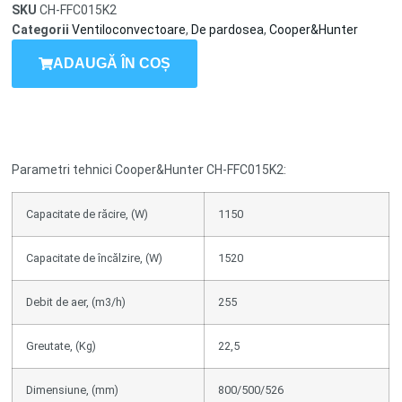
SKU
CH-FFC015K2
Categorii
Ventiloconvectoare
,
De pardosea
,
Cooper&Hunter
ADAUGĂ ÎN COȘ
Parametri tehnici Cooper&Hunter CH-FFC015K2:
Capacitate de răcire, (W)
1150
Capacitate de încălzire, (W)
1520
Debit de aer, (m3/h)
255
Greutate, (Kg)
22,5
Dimensiune, (mm)
800/500/526