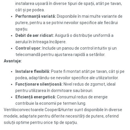
instalarea ușoară în diverse tipuri de spații, atât pe tavan,
cât și pe podea.
Performanță variată:
Disponibile în mai multe variante de
putere, pentru a se potrivi nevoilor specifice ale fiecărui
spațiu.
Debit de aer ridicat:
Asigură o distribuție uniformă a
aerului în întreaga încăpere.
Control ușor:
Include un panou de control intuitiv și un
telecomandă pentru ajustarea rapidă a setărilor.
Avantaje:
Instalare flexibilă:
Poate fi montat atât pe tavan, cât și pe
podea, adaptându-se nevoilor specifice ale utilizatorilor.
Funcționare silențioasă:
Nivel redus de zgomot, ideal
pentru utilizarea în dormitoare sau birouri.
Eficiență energetică:
Consumul redus de energie
contribuie la economii pe termen lung.
Ventiloconvectoarele Cooper&Hunter sunt disponibile în diverse
modele, adaptate pentru diferite necesități de putere, oferind
soluții optime pentru orice tip de spațiu.