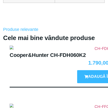
Produse relevante
Cele mai bine vândute produse
Cooper&Hunter CH-FDH060K2
1.790,0
ADAUGĂ Î