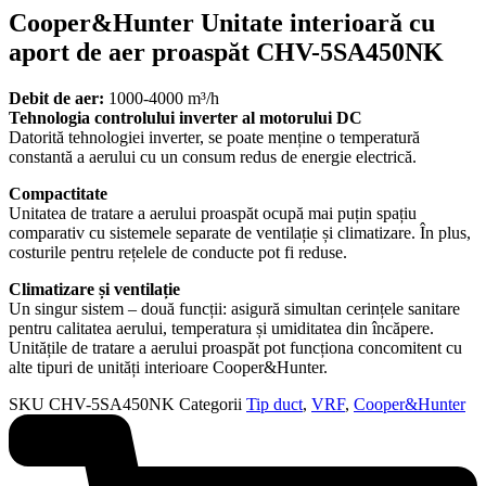
Cooper&Hunter Unitate interioară cu
aport de aer proaspăt CHV-5SA450NK
Debit de aer:
1000-4000 m³/h
Tehnologia controlului inverter al motorului DC
Datorită tehnologiei inverter, se poate menține o temperatură
constantă a aerului cu un consum redus de energie electrică.
Compactitate
Unitatea de tratare a aerului proaspăt ocupă mai puțin spațiu
comparativ cu sistemele separate de ventilație și climatizare. În plus,
costurile pentru rețelele de conducte pot fi reduse.
Climatizare și ventilație
Un singur sistem – două funcții: asigură simultan cerințele sanitare
pentru calitatea aerului, temperatura și umiditatea din încăpere.
Unitățile de tratare a aerului proaspăt pot funcționa concomitent cu
alte tipuri de unități interioare Cooper&Hunter.
SKU
CHV-5SA450NK
Categorii
Tip duct
,
VRF
,
Cooper&Hunter