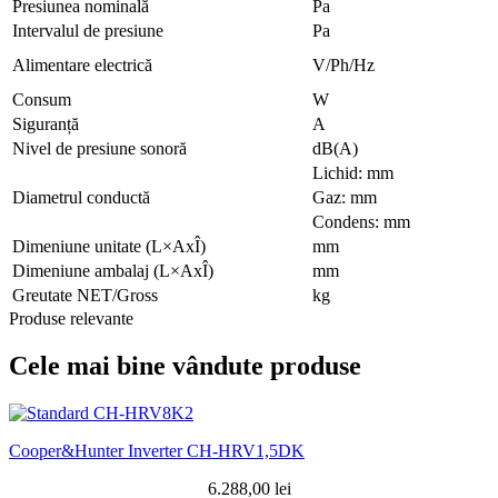
Presiunea nominală
Pa
Intervalul de presiune
Pa
Alimentare electrică
V/Ph/Hz
Consum
W
Siguranță
А
Nivel de presiune sonoră
dB(A)
Lichid: mm
Diametrul conductă
Gaz: mm
Condens: mm
Dimeniune unitate (L×AxÎ)
mm
Dimeniune ambalaj (L×AxÎ)
mm
Greutate NET/Gross
kg
Produse relevante
Cele mai bine vândute produse
Cooper&Hunter Inverter CH-HRV1,5DK
6.288,00
lei