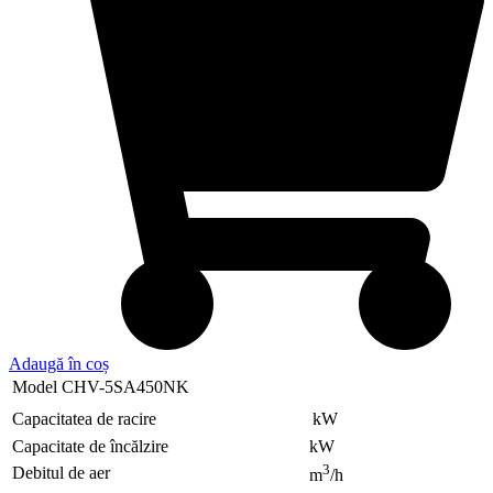
Adaugă în coș
Model CHV-5SA450NK
Capacitatea de racire
kW
Capacitate de încălzire
kW
3
Debitul de aer
m
/h