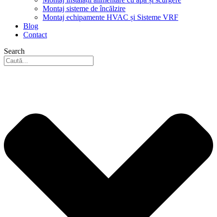
Montaj sisteme de încălzire
Montaj echipamente HVAC și Sisteme VRF
Blog
Contact
Search