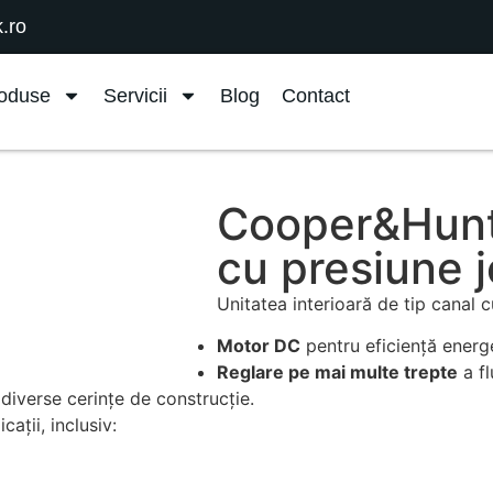
.ro
oduse
Servicii
Blog
Contact
Cooper&Hunte
cu presiune
Unitatea interioară de tip canal c
Motor DC
pentru eficiență energe
Reglare pe mai multe trepte
a fl
 diverse cerințe de construcție.
ații, inclusiv: