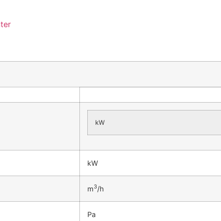
ter
kW
kW
3
m
/h
Pa