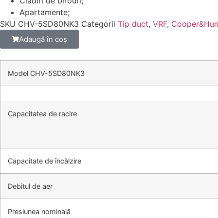
Clădiri de birouri;
Apartamente;
SKU
CHV-5SD80NK3
Categorii
Tip duct
,
VRF
,
Cooper&Hun
Adaugă în coș
Model CHV-5SD80NK3
Capacitatea de racire
Capacitate de încălzire
Debitul de aer
Presiunea nominală