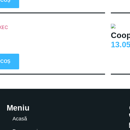
 COȘ
Coop
13.0
 COȘ
Meniu
Acasă