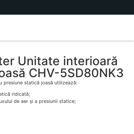
r Unitate interioară
 joasă CHV-5SD80NK3
u presiune statică joasă utilizează:
tică ridicată;
uxului de aer și a presiunii statice;