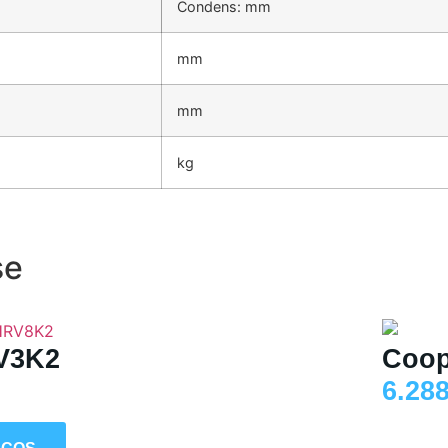
Condens: mm
mm
mm
kg
se
V3K2
Coop
6.28