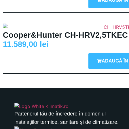
ADAUGĂ ÎN
Cooper&Hunter CH-HRV2,5TKEC
11.589,00
lei
ADAUGĂ ÎN
Partenerul tău de încredere în domeniul
instalațiilor termice, sanitare și de climatizare.