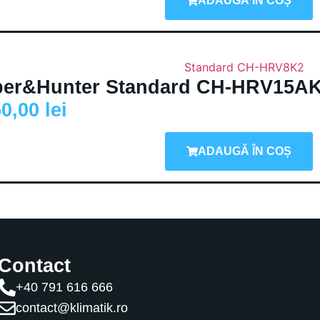
ADAUGĂ ÎN COȘ
er&Hunter Standard CH-HRV15A
50,00
lei
ADAUGĂ ÎN COȘ
Contact
+40 791 616 666
contact@klimatik.ro