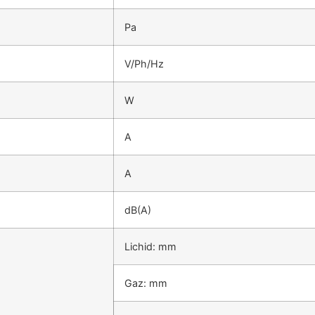
Pa
V/Ph/Hz
W
А
А
dB(A)
Lichid: mm
Gaz: mm