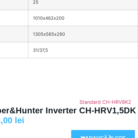
25
1010х462х200
1305х565х260
31/37,5
er&Hunter Inverter CH-HRV1,5DK
8,00
lei