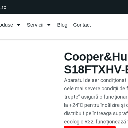
.ro
oduse
Servicii
Blog
Contact
Cooper&Hunt
S18FTXHV-
Aparatul de aer condiționat
cele mai severe condiții de
trepte” asigură o funcționar
la +24°C pentru încălzire și 
distribuit pe întreaga supra
ecologic R32, funcționează f