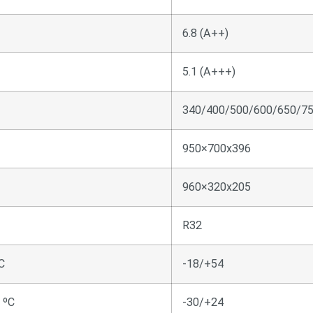
6.8 (А++)
5.1 (А+++)
340/400/500/600/650/7
950×700х396
960×320х205
R32
ºC
-18/+54
, ºC
-30/+24