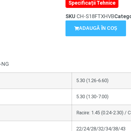
Specificații Tehnice
SKU
CH-S18FTXHVB
Catego
ADAUGĂ ÎN COȘ
B-NG
5.30 (1.26-6.60)
5.30 (1.30-7.00)
Racire: 1.45 (0.24-2.30) / C
22/24/28/32/34/38/43