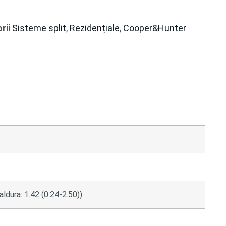
rii
Sisteme split
,
Rezidențiale
,
Cooper&Hunter
aldura: 1.42 (0.24-2.50))