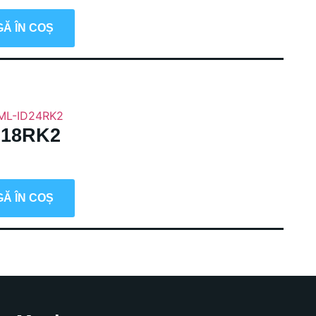
Ă ÎN COȘ
D18RK2
Ă ÎN COȘ