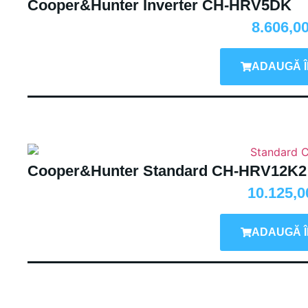
Cooper&Hunter Inverter CH-HRV5DK
8.606,0
ADAUGĂ Î
Cooper&Hunter Standard CH-HRV12K2
10.125,
ADAUGĂ Î