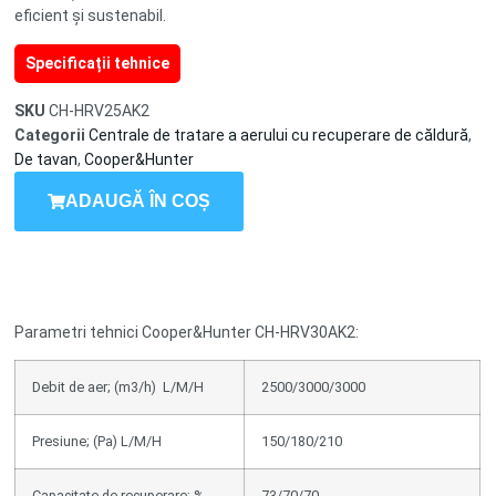
eficient și sustenabil.
Specificații tehnice
SKU
CH-HRV25AK2
Categorii
Centrale de tratare a aerului cu recuperare de căldură
,
De tavan
,
Cooper&Hunter
ADAUGĂ ÎN COȘ
Parametri tehnici Cooper&Hunter CH-HRV30AK2:
Debit de aer; (m3/h) L/M/H
2500/3000/3000
Presiune; (Pa) L/M/H
150/180/210
Capacitate de recuperare; %
73/70/70