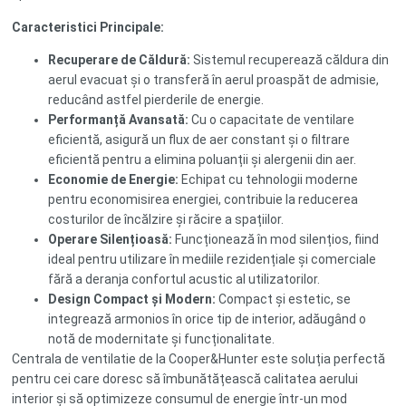
Caracteristici Principale:
Recuperare de Căldură:
Sistemul recuperează căldura din
aerul evacuat și o transferă în aerul proaspăt de admisie,
reducând astfel pierderile de energie.
Performanță Avansată:
Cu o capacitate de ventilare
eficientă, asigură un flux de aer constant și o filtrare
eficientă pentru a elimina poluanții și alergenii din aer.
Economie de Energie:
Echipat cu tehnologii moderne
pentru economisirea energiei, contribuie la reducerea
costurilor de încălzire și răcire a spațiilor.
Operare Silențioasă:
Funcționează în mod silențios, fiind
ideal pentru utilizare în mediile rezidențiale și comerciale
fără a deranja confortul acustic al utilizatorilor.
Design Compact și Modern:
Compact și estetic, se
integrează armonios în orice tip de interior, adăugând o
notă de modernitate și funcționalitate.
Centrala de ventilatie de la Cooper&Hunter este soluția perfectă
pentru cei care doresc să îmbunătățească calitatea aerului
interior și să optimizeze consumul de energie într-un mod