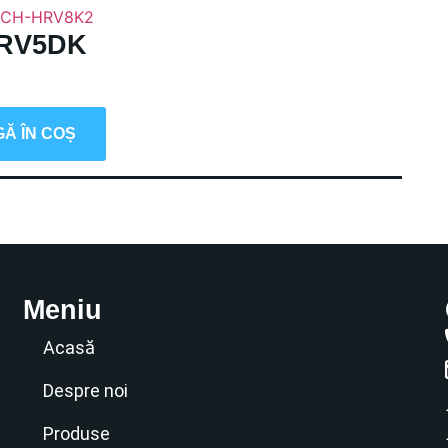
HRV5DK
Ă ÎN COȘ
Meniu
Acasă
Despre noi
Produse