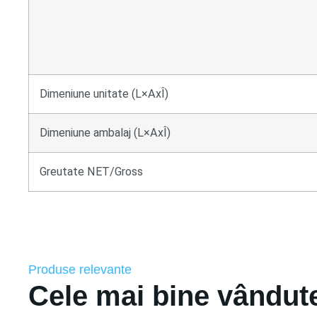
Dimeniune unitate (L×AxÎ)
Dimeniune ambalaj (L×AxÎ)
Greutate NET/Gross
Produse relevante
Cele mai bine vândut