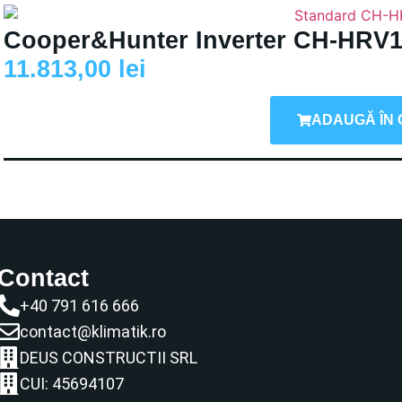
Cooper&Hunter Inverter CH-HRV
11.813,00
lei
ADAUGĂ ÎN 
Contact
+40 791 616 666
contact@klimatik.ro
DEUS CONSTRUCTII SRL
CUI: 45694107