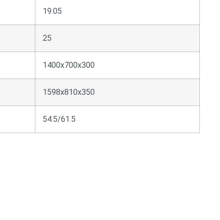
19.05
25
1400x700x300
1598x810x350
54.5/61.5