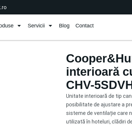
.ro
oduse
Servicii
Blog
Contact
Cooper&Hun
interioară c
CHV-5SDV
Unitate interioară de tip can
posibilitate de ajustare a pr
sisteme de ventilație care ne
utilizată în hoteluri, clădiri 