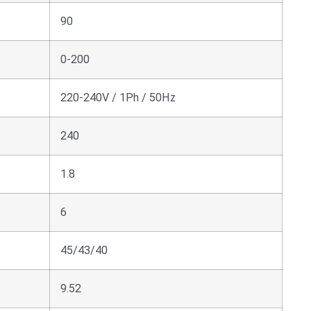
90
0-200
220-240V / 1Ph / 50Hz
240
1.8
6
45/43/40
9.52