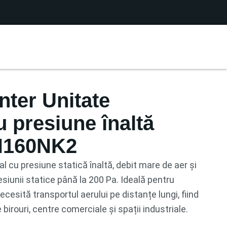
ter Unitate
u presiune înaltă
H160NK2
al cu presiune statică înaltă, debit mare de aer și
esiunii statice până la 200 Pa. Ideală pentru
cesită transportul aerului pe distanțe lungi, fiind
de birouri, centre comerciale și spații industriale.