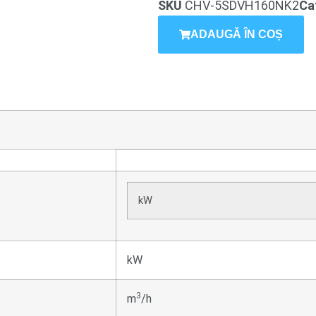
SKU
CHV-5SDVH160NK2
Ca
ADAUGĂ ÎN COȘ
kW
kW
3
m
/h