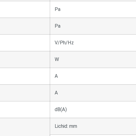
Pa
Pa
V/Ph/Hz
W
А
А
dB(A)
Lichid: mm