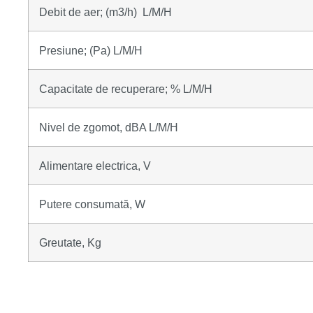
Debit de aer; (m3/h) L/M/H
Presiune; (Pa) L/M/H
Capacitate de recuperare; % L/M/H
Nivel de zgomot, dBA L/M/H
Alimentare electrica, V
Putere consumată, W
Greutate, Kg