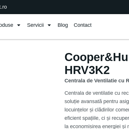
.ro
oduse
Servicii
Blog
Contact
Cooper&Hun
HRV3K2
Centrala de Ventilatie c
Centrala de ventilatie cu r
soluție avansată pentru asig
locuințelor și clădirilor com
eficient spațiile, ci și recu
la economisirea energiei și 