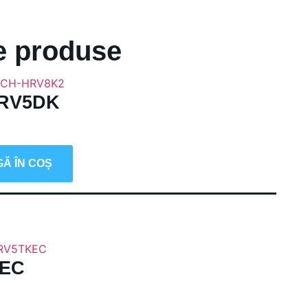
e produse
HRV5DK
Ă ÎN COȘ
KEC