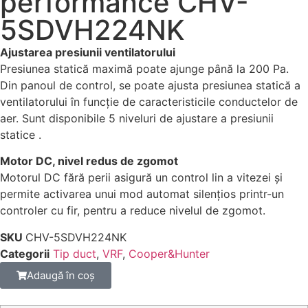
performance CHV-
5SDVH224NK
Ajustarea presiunii ventilatorului
Presiunea statică maximă poate ajunge până la 200 Pa.
Din panoul de control, se poate ajusta presiunea statică a
ventilatorului în funcție de caracteristicile conductelor de
aer. Sunt disponibile 5 niveluri de ajustare a presiunii
statice .
Motor DC, nivel redus de zgomot
Motorul DC fără perii asigură un control lin a vitezei și
permite activarea unui mod automat silențios printr-un
controler cu fir, pentru a reduce nivelul de zgomot.
SKU
CHV-5SDVH224NK
Categorii
Tip duct
,
VRF
,
Cooper&Hunter
Adaugă în coș