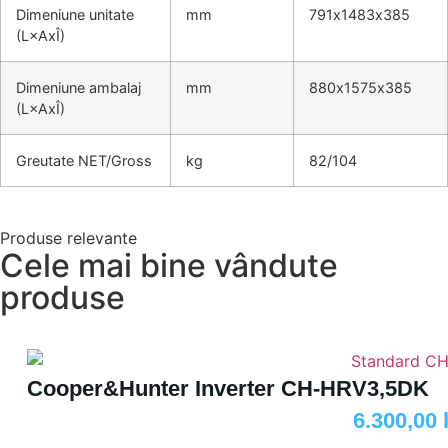
Dimeniune unitate
mm
791х1483х385
(L×AxÎ)
Dimeniune ambalaj
mm
880х1575х385
(L×AxÎ)
Greutate NET/Gross
kg
82/104
Produse relevante
Cele mai bine vândute
produse
Cooper&Hunter Inverter CH-HRV3,5DK
6.300,00