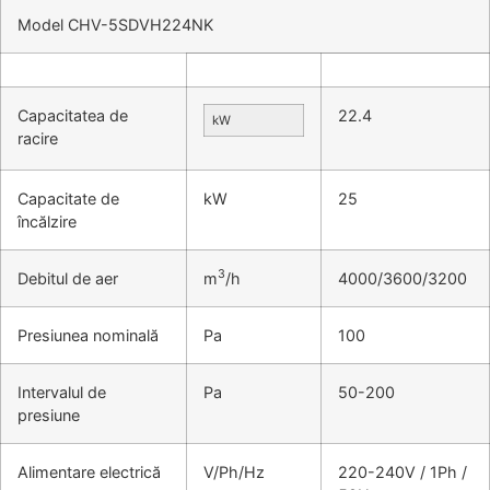
Model CHV-5SDVH224NK
Capacitatea de
22.4
kW
racire
Capacitate de
kW
25
încălzire
3
Debitul de aer
m
/h
4000/3600/3200
Presiunea nominală
Pa
100
Intervalul de
Pa
50-200
presiune
Alimentare electrică
V/Ph/Hz
220-240V / 1Ph /