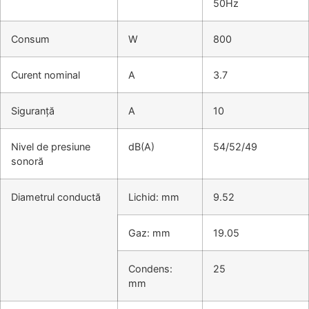
50Hz
Consum
W
800
Curent nominal
А
3.7
Siguranță
А
10
Nivel de presiune
dB(A)
54/52/49
sonoră
Diametrul conductă
Lichid: mm
9.52
Gaz: mm
19.05
Condens:
25
mm